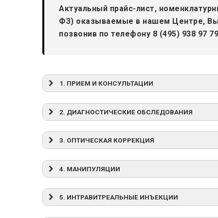
Актуальный прайс-лист, номенклатурн
ФЗ) оказываемые в нашем Центре, Вы
позвонив по телефону 8 (495) 938 97 7
1. ПРИЕМ И КОНСУЛЬТАЦИИ
АРТИКУЛ
НАИМЕНОВАНИЕ УСЛУГИ
(КОД
2. ДИАГНОСТИЧЕСКИЕ ОБСЛЕДОВАНИЯ
УСЛУГИ)
АРТИКУЛ
НАИМЕНОВАНИЕ УСЛУГИ
(КОД
3
. ОПТИЧЕСКАЯ КОРРЕКЦИЯ
1.1
Базовое диагностическое обследова
УСЛУГИ)
тонометрия, проверка остроты зрен
Артикул
Наименование услуги
консультацией врача-офтальмолога
4
. МАНИПУЛЯЦИИ
2.1
Кератотопография (исследование рог
(код
Артикул
Наименование услуги
услуги)
1.2
Базовое диагностическое обследова
5
. ИНТРАВИТРЕАЛЬНЫЕ ИНЪЕКЦИИ
2.2
Кампиметрия (измерение поля зрения
тонометрия, проверка остроты зрен
(код
консультацией врача-офтальмолога и
АРТИКУЛ
НАИМЕНОВАНИЕ УСЛУГИ
услуги)